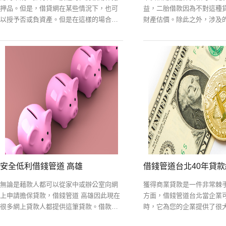
押品。但是，借貸網在某些情況下，也可
益，二胎借款因為不對這種
以授予否或負資產。但是在這樣的場合，
財產估價。除此之外，涉及
可能不允許拿出那麼多的金額。借貸網除
少了，二胎借款這使得整個
了抵押品外，借款人的信用評分在貸款金
無慮。這種貸款類型的最大
額中佔有一部分
安全低利借錢管道 高雄
借錢管道台北40年貸
無論是藉款人都可以從家中或辦公室向網
獲得商業貸款是一件非常棘
上申請擔保貸款，借錢管道 高雄因此現在
方面，借錢管道台北當企業
很多網上貸款人都提供這筆貸款。借款人
時，它為您的企業提供了很
只需要搜索可靠和註冊的在線借出方借錢
用，並節省您的資金投入借