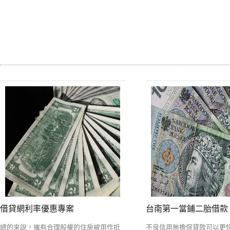
借貸網利率優惠專案
台南第一當鋪二胎借款
總的來說，擁有合理股權的住房被用作抵
不良信用無擔保貸款可以更